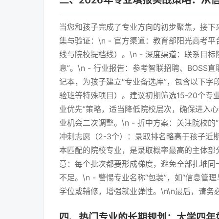
三、2026年专业填报实战策略：从
当您和孩子完成了专业方向的初步聚焦，接下来
集与验证：\n - 官方渠道：教育部阳光高
线与院校提档线）。\n - 深度渠道：联系
息”。\n - 行业报告：参考智联招聘、BOSS
记本，为孩子建立“专业备选库”，包含以下
验班等特殊项目）。建议初期筛选15-20个专业
业优先”策略，适当降低院校层次，确保进入心
业机会二次调整。\n - 折中方案：关注院校的“
冲刺志愿（2-3个）：录取排名略高于孩子近期
本匹配的院校专业，是录取概率最高的主体部分。
意：每个批次都要形成梯度，避免全部扎堆同一层
不足。\n - 警惕专业名称“包装”，如“信息
学位或辅修，增强就业弹性。\n\n最后，请
四、热门专业的长期规划：大学四年