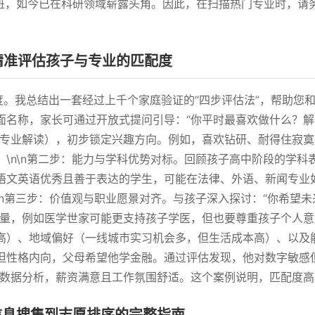
地班，如今已在科研领域崭露头角。因此，在扫描热门专业时，请
法精准评估孩子与专业的匹配度
度。我总结出一套经过上千个家庭验证的“四步评估法”，帮助您和
面名称，家长可通过开放式提问引导：“你平时最喜欢做什么？解
（需专业解读），初步锁定兴趣方向。例如，喜欢钻研、耐得住寂
\n\n第二步：能力与学科优势对标。回顾孩子高中阶段的学
语文英语优秀且善于表达的学生，可能在法律、外语、新闻专业
\n第三步：价值观与职业愿景对齐。与孩子深入探讨：“你希望
量，例如医学世家可能更支持孩子学医，但也要尊重孩子个人意愿
）、地域偏好（一线城市实习机会多，但生活成本高）、以及能
但性格内向，父母希望他学金融。通过评估发现，他对数字敏感但
事数据分析，薪资满意且工作氛围舒适。这个案例说明，匹配度