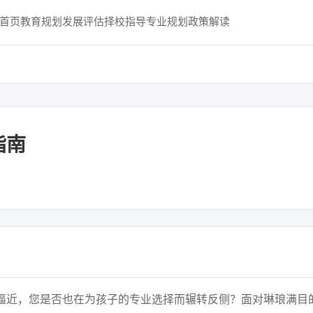
首页
教育规划
发展评估
择校指导
专业规划
政策解读
指南
逼近，您是否也在为孩子的专业选择而辗转反侧？面对琳琅满目