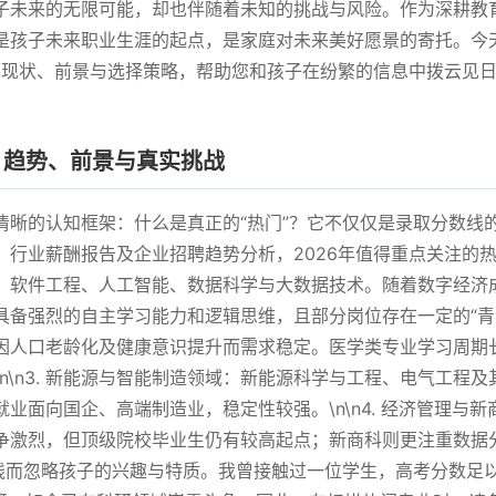
子未来的无限可能，却也伴随着未知的挑战与风险。作为深耕教
是孩子未来职业生涯的起点，是家庭对未来美好愿景的寄托。今
业的现状、前景与选择策略，帮助您和孩子在纷繁的信息中拨云见
：趋势、前景与真实挑战
清晰的认知框架：什么是真正的“热门”？它不仅仅是录取分数线
业薪酬报告及企业招聘趋势分析，2026年值得重点关注的热门专
、软件工程、人工智能、数据科学与大数据技术。随着数字经济
备强烈的自主学习能力和逻辑思维，且部分岗位存在一定的“青春饭”
因人口老龄化及健康意识提升而需求稳定。医学类专业学习周期
n\n3. 新能源与智能制造领域：新能源科学与工程、电气工程及
业面向国企、高端制造业，稳定性较强。\n\n4. 经济管理与
激烈，但顶级院校毕业生仍有较高起点；新商科则更注重数据分析
数线而忽略孩子的兴趣与特质。我曾接触过一位学生，高考分数足