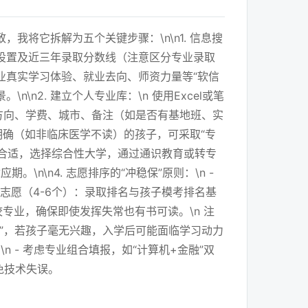
将它拆解为五个关键步骤：\n\n1. 信息搜
程设置及近三年录取分数线（注意区分专业录取
业真实学习体验、就业去向、师资力量等“软信
\n2. 建立个人专业库：\n 使用Excel或笔
方向、学费、城市、备注（如是否有基地班、实
目标明确（如非临床医学不读）的孩子，可采取“专
”更合适，选择综合性大学，通过通识教育或转专
\n\n4. 志愿排序的“冲稳保”原则：\n -
妥志愿（4-6个）：录取排名与孩子模考排名基
校专业，确保即使发挥失常也有书可读。\n 注
录取”，若孩子毫无兴趣，入学后可能面临学习动力
n - 考虑专业组合填报，如“计算机+金融”双
免技术失误。