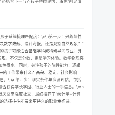
务必结合下一节的孩子特质评估，避免“削足适
孩子系统梳理匹配度：\n\n第一步：兴趣与性
决数学难题、设计海报，还是观察自然现象？”
寞的孩子可能适合基础学科或科研导向专业；外
科表现，不仅是分数，更是学习体验。数学物理突
如鱼得水。同时，关注孩子的隐性能力：逻辑
未来的工作带来什么？高薪、稳定、社会影响
。\n\n第四步：现实条件与资源评估。包括
否获得学长学姐、行业人士的一手信息。\n\n
厌恶高强度社交，最终推荐了“统计学+计算
高的选择往往能带来更持久的职业幸福感。