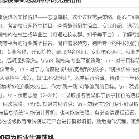
信息搜集到志愿排序的完整指南
便进入实操阶段——志愿填报。这个过程需要策略、耐心与细致，我
考平台、各高校官网招生栏目，查看最新招生简章、专业介绍、课
目标院校的在校生或毕业生（可通过校友群、知乎等平台），了解专
直聘等平台的行业薪酬报告、岗位需求趋势，判断专业的中长期前景。\n
字段：专业名称、开设院校、录取排名区间、专业核心课程、就业
，后期逐步聚焦。\n\n3. 院校与专业平衡策略：\n - 对于
仪专业。\n - 对于方向模糊或想拓宽视野的孩子，“院校优先
大类招生”政策，如“工科试验班”，入学后再分流，给孩子一年适应期。
模考排位的院校专业，作为“跳一跳”可能够到的目标。\n - 稳
\n - 保底志愿（2-3个）：录取排名明显低于孩子排位的院
次院校。\n\n5. 规避常见陷阱：\n - 勿轻信“冷门专业好
管理与信息系统”可能偏计算机，也可能偏管理，务必查清课程设置。\
务必在省级教育考试院规定平台进行模拟填报，熟悉操作流程，避
如何为职业生涯铺路