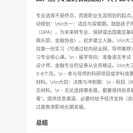
专业选择不是终点，而是职业生涯规划的起点
动规划：\n\n大一：适应与探索期。鼓励孩子
（GPA），为未来转专业、保研或出国奠定基础
俱乐部、金融协会），初步建立人脉。\n\n
找第一份实习（可通过校内就业网、导师推荐）
习专业核心课。\n - 留学导向：准备语言考
设计师、金融专业的证券从业资格证。\n\n
3-6个月。\n - 参与导师的科研项目或学
材料。\n\n大四：决策与冲刺期：\n - 秋
交材料。\n - 无论选择哪条路，都要保持信
者”。提供信息渠道、必要时给予经济支持（
过度焦虑影响长期发展。
总结