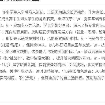
。许多学生入学后陷入迷茫，正是因为缺乏长远视角。作为家长
完成从高中生到大学生的角色转变，重点在于：\n - 夯实基础
。\n - 参加专业导论课、学长学姐分享会，深入了解专业内涵。\
大二：定向与积累期。此时应初步确定发展方向（就业、考研、留学、
，即使是无薪或短期项目，也能积累简历素材。\n - 考研导
试（托福/雅思），保持高GPA，参与科研项目或国际交流。\n 
大三：深化与实践期。这是能力飞跃的关键阶段：\n - 争取高质
科竞赛（如“挑战杯”、数学建模大赛），提升解决问题的能力。\n 
招（9-11月）是求职黄金期，提前准备好简历、面试技巧，多渠道投
息敏感，关注行业动态，适时调整策略。\n\n家长角色建议：从“决
如实习租房、考试费用），但尊重孩子的自主选择权。定期与孩